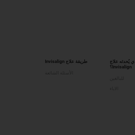
ي يُحدثه علاج
طريقة علاج Invisalign
Invisalign؟
الأسئلة الشائعة
للبالغين
الاباء