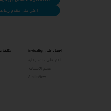
اعثر على مقدم رعاية
احصل على invisalign
تكلفة ت
اعثر على مقدم رعاية
تقييم الابتسامة
SmileView