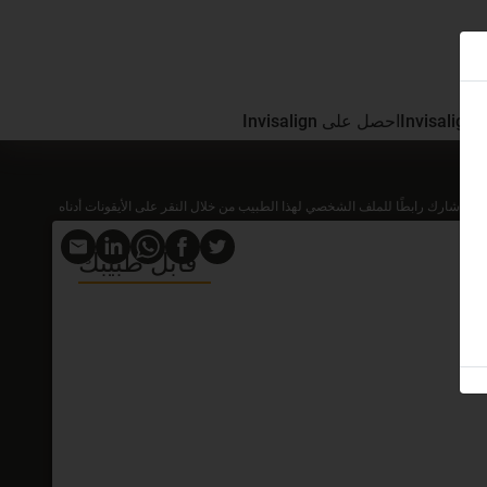
In
احصل على Invisalign
شارك رابطًا للملف الشخصي لهذا الطبيب من خلال النقر على الأيقونات أدناه
قابل طبيبك