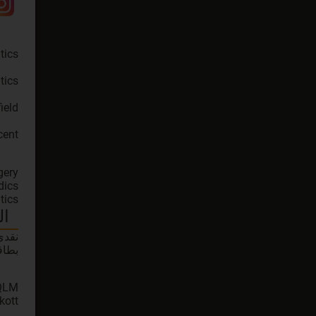
ent.
gery
dics
tics
ال
نقدي
بطاق
QLM
kott