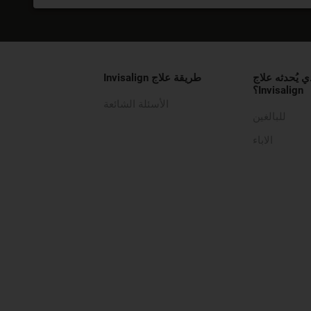
ي يُحدثه علاج
طريقة علاج Invisalign
Invisalign؟
الأسئلة الشائعة
للبالغين
الاباء