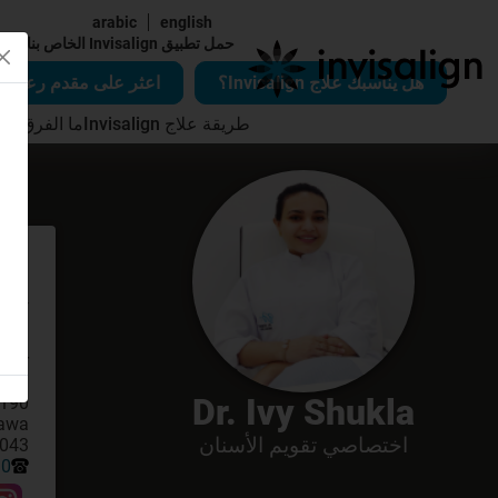
arabic
english
|
حمل تطبيق Invisalign الخاص بنا
هل يناسبك علاج Invisalign؟
اعثر على مقدم رعاية Invisalign
طريقة علاج Invisalign
ما الفرق الذي يُح
1234
Dr. Ivy Shukla
اختصاصي تقويم الأسنان
 Doha, QA
90