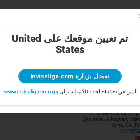
لمقدمي الرعاية
دثه علاج Invisalign؟
الحالات القابلة للعلاج
تكلفة تقويم الأسنان من visalign
تم تعيين موقعك على United
States
تفضل بزيارة invisalign.com
GDC number: 
اتصال
ليس في United States؟
متابعة إلى
www.invisalign.com.qa
10043,
777183