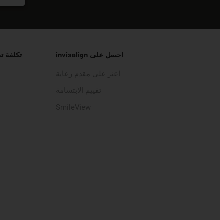
احصل على invisalign
تكلفة ت
اعثر على مقدم رعاية
تقييم الابتسامة
SmileView