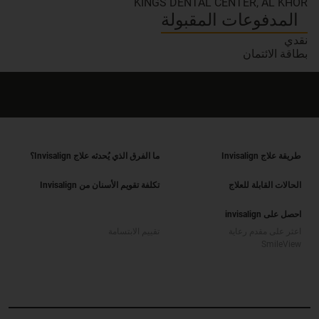
KINGS DENTAL CENTER, AL KHOR
المدفوعات المقبولة
نقدي
بطاقة الائتمان
طريقة علاج Invisalign
ما الفرق الذي يُحدثه علاج Invisalign؟
الحالات القابلة للعلاج
تكلفة تقويم الأسنان من Invisalign
احصل على invisalign
اعثر على مقدم رعاية
تقييم الابتسامة
SmileView