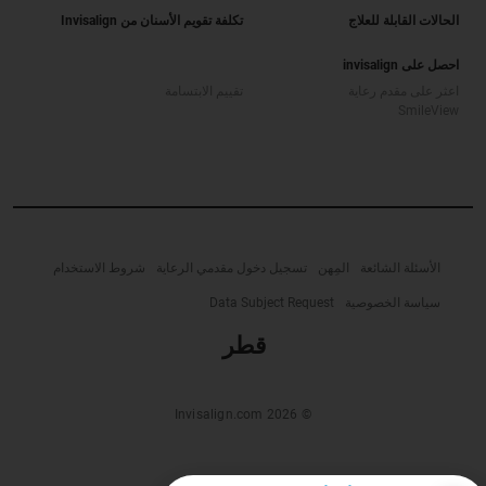
الحالات القابلة للعلاج
تكلفة تقويم الأسنان من Invisalign
احصل على invisalign
اعثر على مقدم رعاية
تقييم الابتسامة
SmileView
الأسئلة الشائعة
المِهن
تسجيل دخول مقدمي الرعاية
شروط الاستخدام
سياسة الخصوصية
Data Subject Request
قطر‎
© Invisalign.com 2026