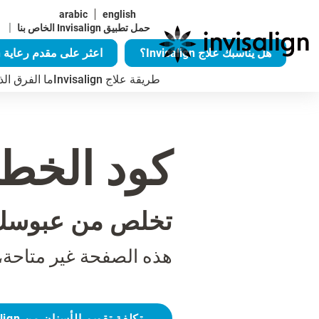
arabic
english
|
حمل تطبيق Invisalign الخاص بنا
هل يناسبك علاج Invisalign؟
اعثر على مقدم رعاية Invisalign
طريقة علاج Invisalign
ما الفرق الذي يُح
كود الخطأ 04
تخلص من عبوسك
هذه الصفحة غير متاحة،
تكلفة تقويم الأسنان من Invisalign