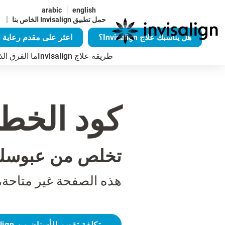
arabic
english
|
حمل تطبيق Invisalign الخاص بنا
هل يناسبك علاج Invisalign؟
اعثر على مقدم رعاية Invisalign
طريقة علاج Invisalign
ما الفرق الذي يُح
كود الخطأ 04
تخلص من عبوسك
هذه الصفحة غير متاحة،
تكلفة تقويم الأسنان من Invisalign