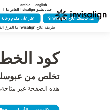
arabic
english
|
حمل تطبيق Invisalign الخاص بنا
هل يناسبك علاج Invisalign؟
اعثر على مقدم رعاية Invisalign
طريقة علاج Invisalign
ما الفرق الذي يُح
كود الخطأ 04
تخلص من عبوسك
هذه الصفحة غير متاحة،
تكلفة تقويم الأسنان من Invisalign