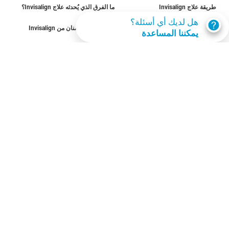
طريقة علاج Invisalign
ما الفرق الذي يُحدثه علاج Invisalign؟
هل لديك أي أسئلة؟
الحالات القابلة للعلاج
تكلفة تقويم الأسنان من Invisalign
يمكننا المساعدة
احصل على invisalign
اعثر على مقدم رعاية
تقييم الابتسامة
SmileView
الأسئلة الشائعة
المِهن
تسجيل دخول مقدمي الرعاية
شروط الاستخدام
سياسة الخصوصية
Data Subject Request
قطر‎
© Invisalign.com 2026