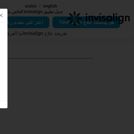
arabic
english
|
حمل تطبيق Invisalign الخاص بنا
هل يناسبك علاج Invisalign؟
اعثر على مقدم رعاية Invisalign
طريقة علاج Invisalign
ما الفرق الذي يُح