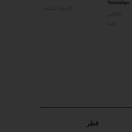
Invisalign؟
الأسئلة الشائعة
للبالغين
الاباء
قطر‎