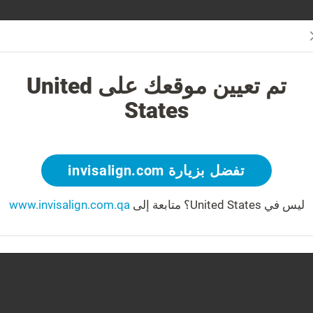
لمقدمي الرعاية
دثه علاج Invisalign؟
الحالات القابلة للعلاج
تكلفة تقويم الأسنان من visalign
تم تعيين موقعك على United
States
تفضل بزيارة invisalign.com
ليس في United States؟
متابعة إلى
www.invisalign.com.qa