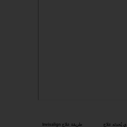
ي يُحدثه علاج
طريقة علاج Invisalign